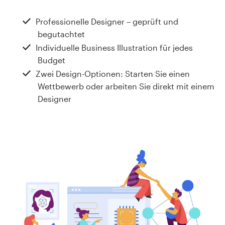
Design-Wettbewerbe
Professionelle Designer – geprüft und
1-zu-1-Projekte
begutachtet
Individuelle Business Illustration für jedes
Designprofis finden
Budget
Zwei Design-Optionen: Starten Sie einen
Designs zur Inspiration
Wettbewerb oder arbeiten Sie direkt mit einem
Designer
99designs Studio
99designs Pro
Design-
Projekt
starten