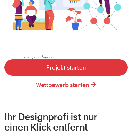
Logo-Design
Visitenkarte
Webdesign
Marken-Styleguide
von spoon lancer
Alle Kategorien durchsuchen
Projekt starten
Wettbewerb starten
Support
+49 30 568 390 99
Ihr Designprofi ist nur
Hilfebereich
einen Klick entfernt