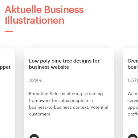
Aktuelle Business
Illustrationen
Low poly pine tree designs for
Crea
uppet
business website
boa
329 €
1.5
Empathie Sales is offering a training
We a
framework for sales people in a
servi
business-to-business context. Potential
oppor
customers
proff