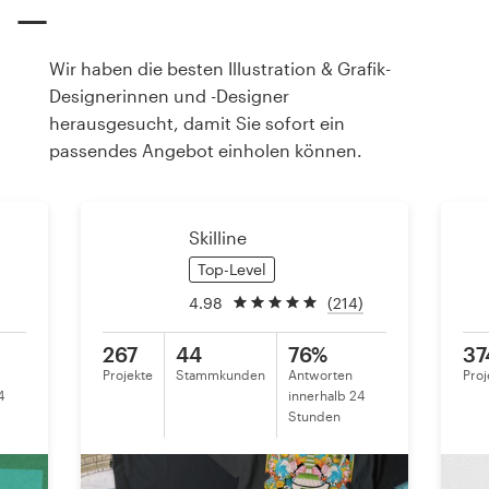
Ressourcen
Wir haben die besten Illustration & Grafik-
Designerinnen und -Designer
Preise
herausgesucht, damit Sie sofort ein
passendes Angebot einholen können.
Werden Sie Designprofi
Blog
Skilline
Top-Level
4.98
(214)
267
44
76%
37
Projekte
Stammkunden
Antworten
Proj
4
innerhalb 24
Stunden