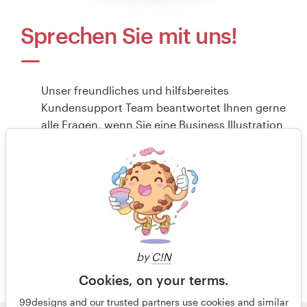
Sprechen Sie mit uns!
Unser freundliches und hilfsbereites
Kundensupport Team beantwortet Ihnen gerne
alle Fragen, wenn Sie eine Business Illustration
erstellen wollen.
Schicken Sie uns
eine Email
oder rufen Sie uns an, um mit einem
unserer Kollegen persönlich zu sprechen. Wir
freuen uns auf Sie!
+49 30 568 390 99
Kostenlose Design-Beratung
by
C!N
Cookies, on your terms.
99designs and our trusted partners use cookies and similar