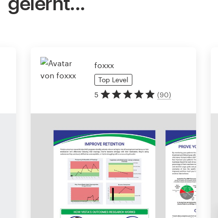
gelernt...
foxxx
Top
Level
5
(
90
)