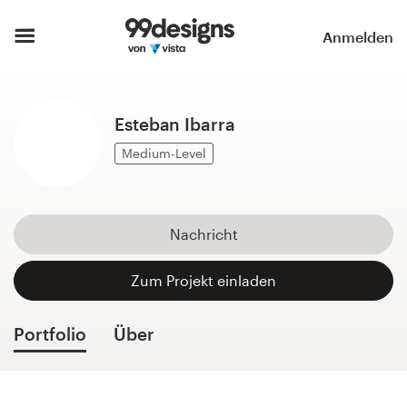
Startseite
Anmelden
Kategorien durchsuchen
Esteban Ibarra
So funktioniert’s
Medium-Level
Designprofis finden
Inspiration
Nachricht
99designs Pro
Zum Projekt einladen
Portfolio
Über
Design-
Leistungen