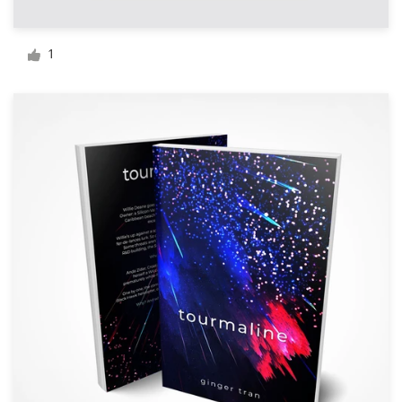
Logo-Design
Visitenkarte
1
Webdesign
Marken-Styleguide
Alle Kategorien durchsuchen
Support
+49 30 568 390 99
Hilfebereich