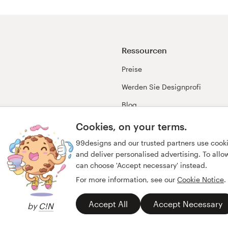
Ressourcen
Preise
Werden Sie Designprofi
Blog
99awards
Cookies, on your terms.
99designs and our trusted partners use cook
and deliver personalised advertising. To allow 
can choose 'Accept necessary' instead.
For more information, see our
Cookie Notice
.
Accept All
Accept Necessary
by
C!N
ungen
Datenschutz
Impressum
Deutsch
English