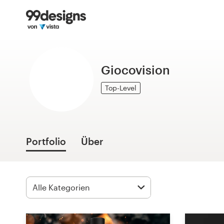
Startseite
Kategorien durchsuchen
Giocovision
So funktioniert’s
Top-Level
Designprofis finden
Inspiration
Portfolio
Über
99designs Pro
Design-
Leistungen