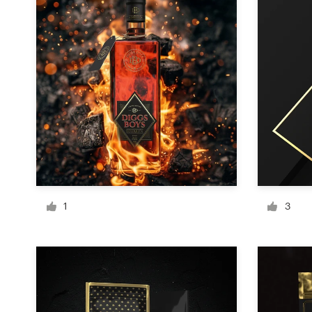
Design-Wettbewerbe
1-zu-1-Projekte
Designprofis finden
Designs zur Inspiration
99designs Studio
99designs Pro
1
3
Design-
Projekt
starten