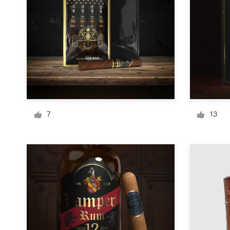
Logo-Design
Visitenkarte
Webdesign
Marken-Styleguide
Alle Kategorien durchsuchen
7
13
Support
+49 30 568 390 99
Hilfebereich