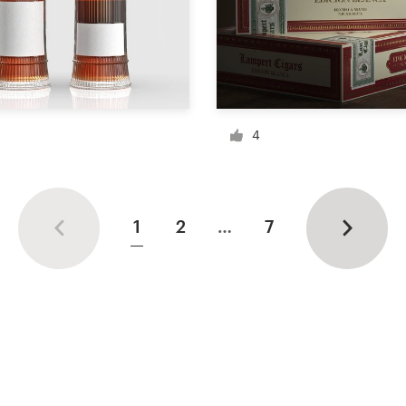
4
1
2
…
7