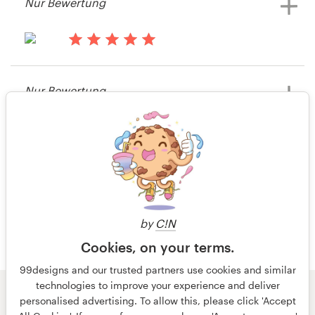
Nur Bewertung
Postkarte, Flyer & Print-Wettbewerb
ansehen
vor 14 Jahren
Lance J
Nur Bewertung
Postkarte, Flyer & Print-Wettbewerb
ansehen
vor 14 Jahren
Olgamongelos
Postkarte, Flyer & Print-Wettbewerb
ansehen
by
C!N
Cookies, on your terms.
99designs and our trusted partners use cookies and similar
technologies to improve your experience and deliver
© 99designs
von Vista
personalised advertising. To allow this, please click 'Accept