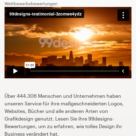
Design-Wettbewerbe
Wettbewerbsbewertungen
1-zu-1-Projekte
Designprofis finden
Designs zur Inspiration
99designs Studio
99designs Pro
Über 444.306 Menschen und Unternehmen haben
unseren Service für ihre maßgeschneiderten Logos,
Design-
Websites, Bücher und alle anderen Arten von
Projekt
Grafikdesign genutzt. Lesen Sie ihre 99designs-
starten
Bewertungen, um zu erfahren, wie tolles Design ihr
Business verändert hat.