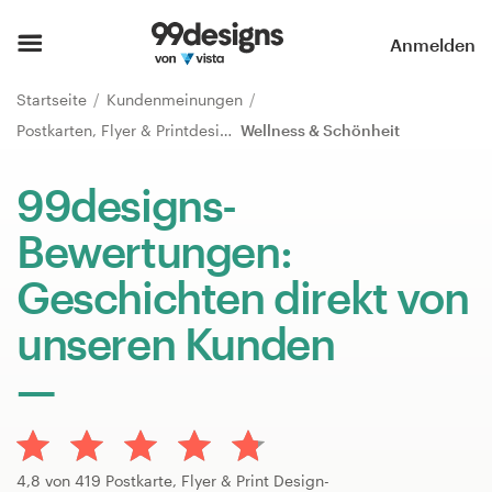
Startseite
Anmelden
Kategorien durchsuchen
Startseite
Kundenmeinungen
Postkarten, Flyer & Printdesign
Wellness & Schönheit
So funktioniert’s
99designs-
Designprofis finden
Bewertungen:
Inspiration
Geschichten direkt von
99designs Pro
unseren Kunden
Design-
Leistungen
4,8 von 419 Postkarte, Flyer & Print Design-